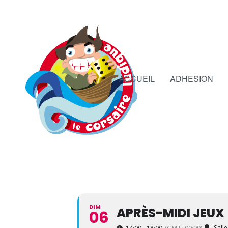
ACCUEIL
ADHESION
DIM
APRÈS-MIDI JEUX
06
Sall